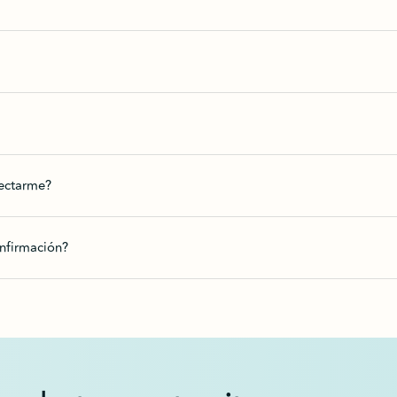
nectarme?
onfirmación?