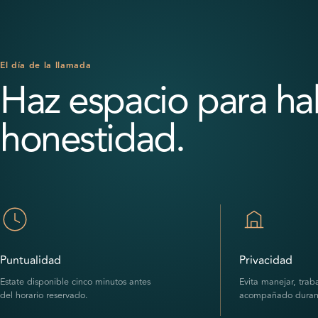
El día de la llamada
Haz espacio para ha
honestidad.
Puntualidad
Privacidad
Estate disponible cinco minutos antes
Evita manejar, traba
del horario reservado.
acompañado durant