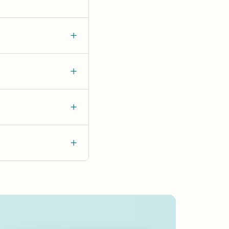
+
+
+
+