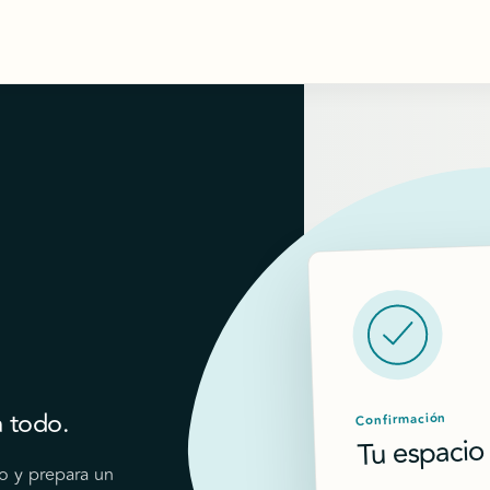
a todo.
Confirmación
Tu espacio
io y prepara un