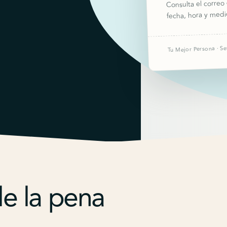
Consulta el correo 
fecha, hora y medi
Tu Mejor Persona · Se
le la pena